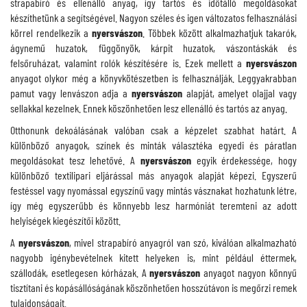
strapabíró és ellenálló anyag, így tartós és időtálló megoldásokat
készíthetünk a segítségével. Nagyon széles és igen változatos felhasználási
körrel rendelkezik a
nyersvászon
. Többek között alkalmazhatjuk takarók,
ágynemű huzatok, függönyök, kárpit huzatok, vászontáskák és
felsőruházat, valamint rolók készítésére is. Ezek mellett a
nyersvászon
anyagot olykor még a könyvkötészetben is felhasználják. Leggyakrabban
pamut vagy lenvászon adja a
nyersvászon
alapját, amelyet olajjal vagy
sellakkal kezelnek. Ennek köszönhetően lesz ellenálló és tartós az anyag.
Otthonunk dekoálásának valóban csak a képzelet szabhat határt. A
különböző anyagok, színek és minták választéka egyedi és páratlan
megoldásokat tesz lehetővé. A
nyersvászon
egyik érdekessége, hogy
különböző textilipari eljárással más anyagok alapját képezi. Egyszerű
festéssel vagy nyomással egyszínű vagy mintás vásznakat hozhatunk létre,
így még egyszerűbb és könnyebb lesz harmóniát teremteni az adott
helyiségek kiegészítői között.
A
nyersvászon
, mivel strapabíró anyagról van szó, kiválóan alkalmazható
nagyobb igénybevételnek kitett helyeken is, mint például éttermek,
szállodák, esetlegesen kórházak. A
nyersvászon
anyagot nagyon könnyű
tisztítani és kopásállóságának köszönhetően hosszútávon is megőrzi remek
tulajdonságait.