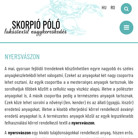
HU
RO
NYERSVÁSZON
A mai, gyorsan fejlődő trendeknek köszönhetően egyre nagyobb és széles
anyagkészletekből lehet válogatni. Ezeket az anyagokat két nagy csoportra
lehet osztani. Az egyik csoportba a a mesterséges anyagok tartoznak. Ide
sorolhatjuk többek között a cellulóz vagy viszkóz alapú, illetve a poliészter
anyagokat is. A másik csoportba pedig a természetes anyagok tartoznak.
Ezek közé lehet sorolni a növényi (len, kender) és az állati (gyapjú, lószőr)
eredeteű anyagokat, illetve a kisebb elterjedési körrel rendelkező ásványi
eredetű anyagokat is. A természetes anyagok közül az egyik legszélesebb
felhasználási körrel rendelkező textil a
nyersvászon
.
A
nyersvászon
egy kiváló tulajdonságokkal rendelkező anyag, hiszen erős,