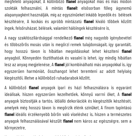
megfelelő anyagokat. A különböző
flanel
anyagokat más és más módon
szokták felhasználni. A mintás
flanel
t elsősorban főleg ágynemű
alapanyagként használják, míg az egyszínűeket inkább lepedők és bélések
készítésére. A kockás és apróbb mintázatú
flanel
kiváló többek között
ingek, felsőruházat, bélések, valamint hálóingek készítésére is.
A nagy szakítószilárdsággal rendelkező
flanel
még nagyobb igénybevétel
és többszörös mosás után is megőrzi remek tulajdonságait, így garantált,
hogy hosszú távon is hibátlan megoldásokat lehet készíteni
flanel
anyagból. Könnyedén tisztíthatóak és vasalni is lehet, így mindig hibátlan
lesz az anyag megjelenése. A
flanel
jól kombinálható más anyagokkal is, így
egyszerűen harmóniát, összhangot lehet teremteni az adott helyiség
kiegészítői, illetve a különböző ruhadarabok között.
A különböző
flanel
anyagok ipari és házi felhasználásra is egyaránt
ideálisak, hiszen egyszerűen kezelhetőek, könnyű varrni őket. A
flanel
anyagok biztosítják a tartós, időálló dekoriációk és kiegészítők készítését,
amelyek még hosszú távon is megőrzik élénk színüket. A finom tapintású
flanel
ideális érzékenyebb bőrön való viseléshez is, hiszen a természetes
anyagok felhasználásával készült
flanel
nem káros az egészségre, sem a
környezetre.