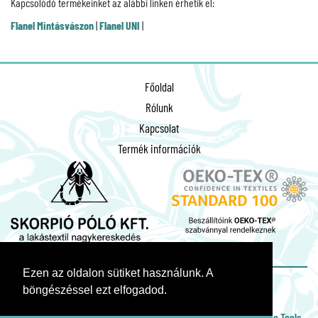
Kapcsolódó termékeinket az alábbi linken érhetik el:
Flanel Mintásvászon
|
Flanel UNI
|
Főoldal
Rólunk
Kapcsolat
Termék információk
Ezen az oldalon sütiket használunk. A
böngészéssel ezt elfogadod.
© 2026. Minden jog fenntartva!
Weboldalkészítés
,
keresőoptimalizálás
:
Deutsche Web GmbH.
|
Seo Tools