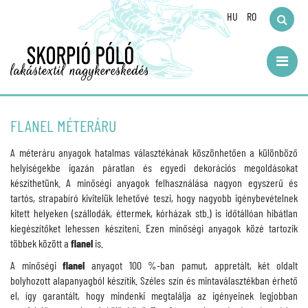
HU
RO
FLANEL MÉTERÁRU
A méteráru anyagok hatalmas választékának köszönhetően a különböző
helyiségekbe igazán páratlan és egyedi dekorációs megoldásokat
készíthetünk. A minőségi anyagok felhasználása nagyon egyszerű és
tartós, strapabíró kivitelük lehetővé teszi, hogy nagyobb igénybevételnek
kitett helyeken (szállodák, éttermek, kórházak stb.) is időtállóan hibátlan
kiegészítőket lehessen készíteni. Ezen minőségi anyagok közé tartozik
többek között a
flanel
is.
A minőségi
flanel
anyagot 100 %-ban pamut, appretált, két oldalt
bolyhozott alapanyagból készítik. Széles szín és mintaválasztékban érhető
el, így garantált, hogy mindenki megtalálja az igényeinek legjobban