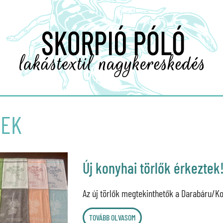
REK
Új konyhai törlők érkeztek
Az új törlők megtekinthetők a Darabáru/Ko
TOVÁBB OLVASOM